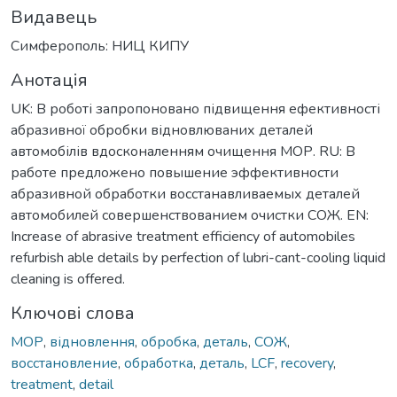
Видавець
Симферополь: НИЦ КИПУ
Анотація
UK: В роботі запропоновано підвищення ефективності
абразивної обробки відновлюваних деталей
автомобілів вдосконаленням очищення МОР. RU: В
работе предложено повышение эффективности
абразивной обработки восстанавливаемых деталей
автомобилей совершенствованием очистки СОЖ. EN:
Increase of abrasive treatment efficiency of automobiles
refurbish able details by perfection of lubri-cant-cooling liquid
cleaning is offered.
Ключові слова
МОР
,
відновлення
,
обробка
,
деталь
,
СОЖ
,
восстановление
,
обработка
,
деталь
,
LCF
,
recovery
,
treatment
,
detail