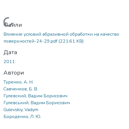
Вантажиться...
Файли
Влияние условий абразивной обработки на качество
поверхностей-24-29.pdf
(221.61 KB)
Дата
2011
Автори
Туренко, А. Н.
Савченков, Б. В.
Гулевский, Вадим Борисович
Гулевський, Вадим Борисович
Gulevskiy, Vadym
Бороденко, Л. Ю.