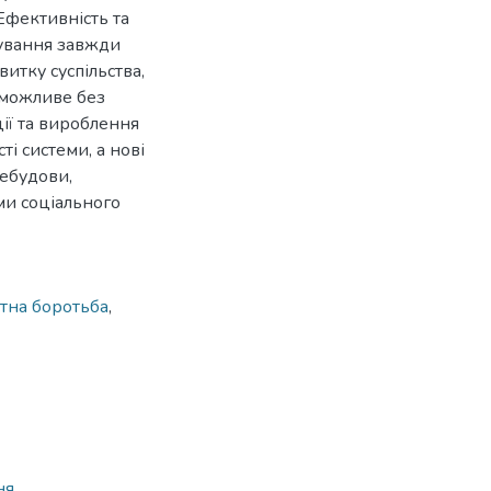
Ефективність та
рування завжди
итку суспільства,
 можливе без
ції та вироблення
і системи, а нові
ебудови,
ми соціального
тна боротьба
,
ня