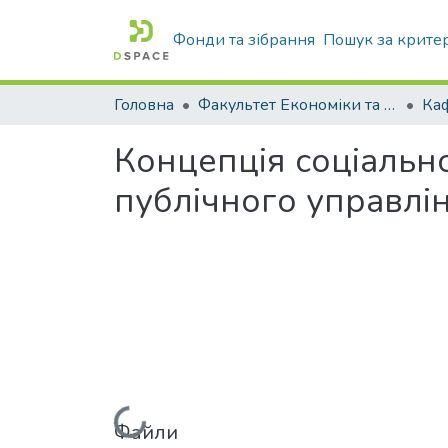
Фонди та зібрання
Пошук за крите
Головна
Факультет Економіки та бізнесу
Концепція соціально
публічного управлін
Файли