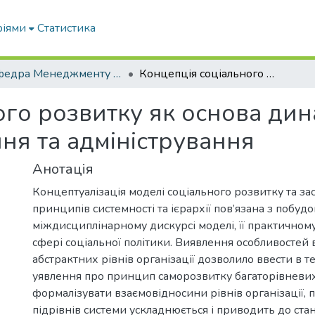
ріями
Статистика
Кафедра Менеджменту та публічного адміністрування
Концепція соціального розвитку як основа динамічної системи публічного управління та адміністрування
го розвитку як основа дин
ня та адміністрування
Анотація
Концептуалізація моделі соціального розвитку та за
принципів системності та ієрархії пов’язана з побуд
міждисциплінарному дискурсі моделі, її практичном
сфері соціальної політики. Виявлення особливостей
абстрактних рівнів організації дозволило ввести в те
уявлення про принцип саморозвитку багаторівневих
формалізувати взаємовідносини рівнів організації, 
підрівнів системи ускладнюється і приводить до стану