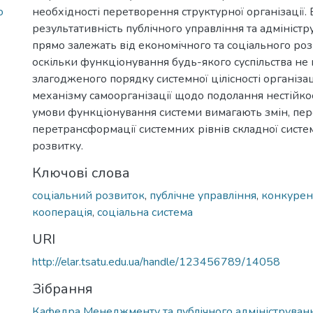
о
необхідності перетворення структурної організації. 
результативність публічного управління та адмініст
прямо залежать від економічного та соціального розв
оскільки функціонування будь-якого суспільства не
злагодженого порядку системної цілісності організа
механізму самоорганізації щодо подолання нестійкост
умови функціонування системи вимагають змін, пер
перетрансформації системних рівнів складної систе
розвитку.
Ключові слова
соціальний розвиток
,
публічне управління
,
конкурен
кооперація
,
соціальна система
URI
http://elar.tsatu.edu.ua/handle/123456789/14058
Зібрання
Кафедра Менеджменту та публічного адмініструван