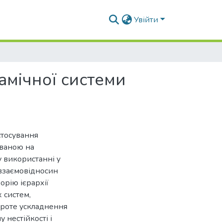
Увійти
амічної системи
стосування
ованою на
у використанні у
 взаємовідносин
орію ієрархії
 систем,
проте ускладнення
 нестійкості і