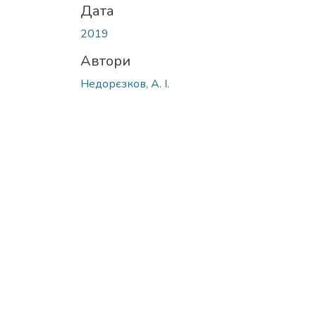
Дата
2019
Автори
Недорєзков, А. І.