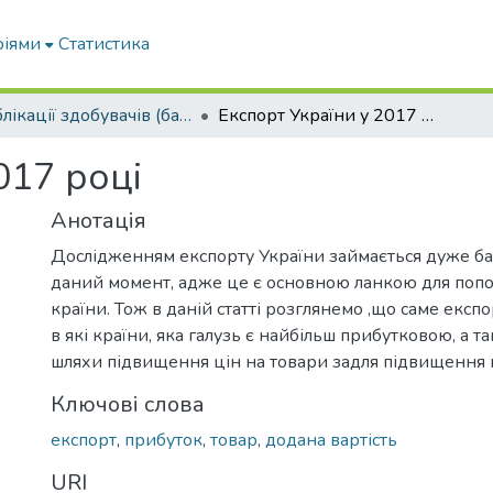
ріями
Статистика
Публікації здобувачів (бакалаврів. магістрів, аспірантів)
Експорт України у 2017 році
017 році
Анотація
Дослідженням експорту України займається дуже ба
даний момент, адже це є основною ланкою для по
країни. Тож в даній статті розглянемо ,що саме експо
в які країни, яка галузь є найбільш прибутковою, а 
шляхи підвищення цін на товари задля підвищення 
Ключові слова
експорт
,
прибуток
,
товар
,
додана вартість
URI