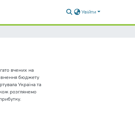
Увійти
гато вчених на
повнення бюджету
ртувала Україна та
також розглянемо
прибутку.