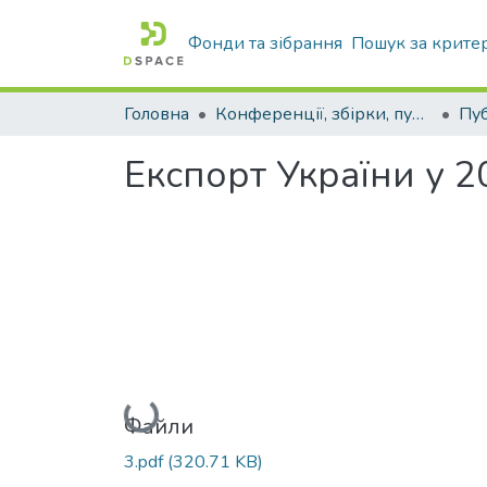
Фонди та зібрання
Пошук за крите
Головна
Конференції, збірки, публікації молодих вчених і здобувачів : магістрів, бакалаврів, аспірантів.
Експорт України у 2
Вантажиться...
Файли
3.pdf
(320.71 KB)