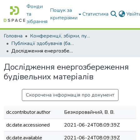
Фонди
Пошук за
та
Статистика
Увій
критеріями
зібрання
Головна
Конференції, збірки, публікації молодих вчених і здобувачів : магістрів, бакалаврів, аспірантів.
Публікації здобувачів (бакалаврів. магістрів, аспірантів)
Дослідження енергозбереження будівельних матеріалів
Дослідження енергозбереження
будівельних матеріалів
Скорочена інформація про документ
dc.contributor.author
Безкоровайний, В. В.
dc.date.accessioned
2021-06-24T08:09:39Z
dc.date.available
2021-06-24T08:09:39Z