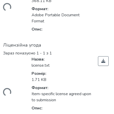
368.11 KB
ться...
Формат:
Adobe Portable Document
Format
Опис:
Ліцензійна угода
Зараз показуємо
1 - 1 з 1
Назва:
license.txt
Розмір:
1.71 KB
Формат:
ться...
Item-specific license agreed upon
to submission
Опис: