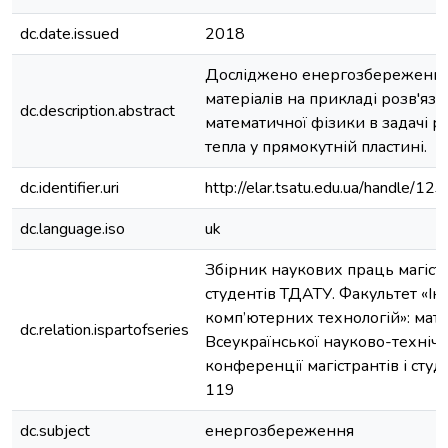
dc.date.issued
2018
Досліджено енергозбереження
матеріалів на прикладі розв'язк
dc.description.abstract
математичної фізики в задачі р
тепла у прямокутній пластині.
dc.identifier.uri
http://elar.tsatu.edu.ua/handle/
dc.language.iso
uk
Збірник наукових праць магістр
студентів ТДАТУ. Факультет «Ін
комп’ютерних технологій»: мат
dc.relation.ispartofseries
Всеукраїнської науково-технічн
конференції магістрантів і студ
119
dc.subject
енергозбереження