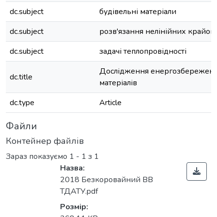
dc.subject
будівельні матеріали
dc.subject
розв'язання нелінійних крайов
dc.subject
задачі теплопровідності
Дослідження енергозбереженн
dc.title
матеріалів
dc.type
Article
Файли
Контейнер файлів
Зараз показуємо
1 - 1 з 1
Назва:
2018 Безкоровайний ВВ
ТДАТУ.pdf
Розмір: