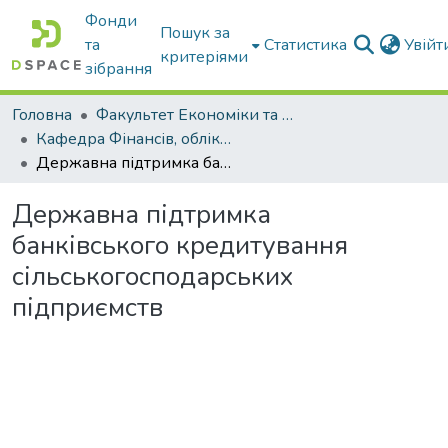
Фонди
Пошук за
та
Статистика
Увій
критеріями
зібрання
Головна
Факультет Економіки та бізнесу
Кафедра Фінансів, обліку і оподаткування
Державна підтримка банківського кредитування сільськогосподарських підприємств
Державна підтримка
банківського кредитування
сільськогосподарських
підприємств