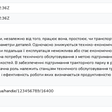
2:36Z
2:36Z
и, незалежно від того, працює вона, простоює, чи транспор
раметри деталей. Одночасно знижуються техніко-економічн
ли подальша її експлуатація неможлива або стає економічн
на потребує технічного обслуговування з метою підтримання 
костей. В забезпеченні підтримання тракторного парку в р
начна роль належить станціям технічного обслуговування тр
ь і ефективність роботи яких визначається продуктивністю 
edu.ua/handle/123456789/16400