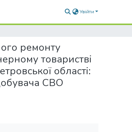
Увійти
ного ремонту
нерному товаристві
тровської області:
добувача СВО