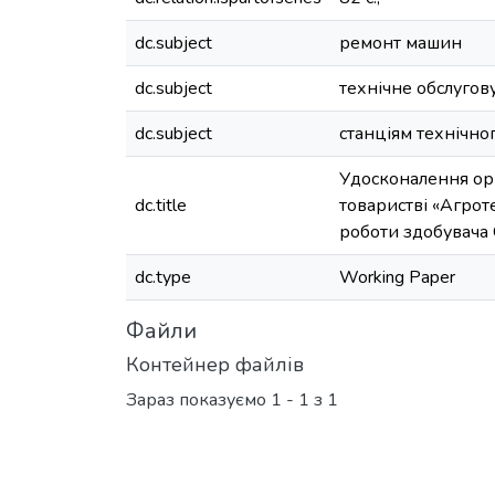
dc.subject
ремонт машин
dc.subject
технічне обслугов
dc.subject
станціям технічно
Удосконалення орг
dc.title
товаристві «Агрот
роботи здобувача
dc.type
Working Paper
Файли
Контейнер файлів
Зараз показуємо
1 - 1 з 1