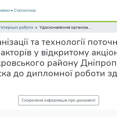
ріями
Статистика
істерські роботи
Удосконалення організації та технології поточного ремонту енергонасичених тракторів у відкритому акціонерному товаристві «Агротехсервіс» Покровського району Дніпропетровської області: пояснювальна записка до дипломної роботи здобувача СВО Магістр
ізації та технології поточ
акторів у відкритому акціо
кровського району Дніпропе
ка до дипломної роботи з
Скорочена інформація про документ