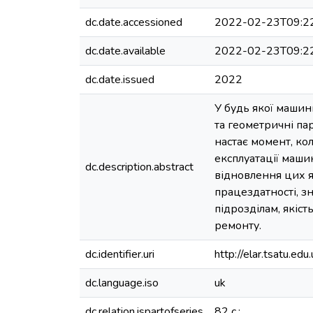
dc.date.accessioned
2022-02-23T09:2
dc.date.available
2022-02-23T09:2
dc.date.issued
2022
У будь якої машин
та геометричні па
настає момент, ко
експлуатації маши
dc.description.abstract
відновлення цих я
працездатності, з
підрозділам, якіст
ремонту.
dc.identifier.uri
http://elar.tsatu.
dc.language.iso
uk
dc.relation.ispartofseries
82 с.;