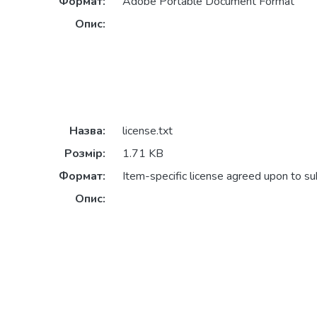
Формат:
Adobe Portable Document Format
Опис:
Назва:
license.txt
Розмір:
1.71 KB
Формат:
Item-specific license agreed upon to s
Опис: