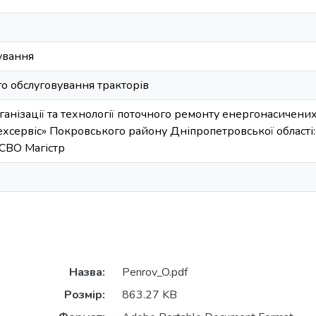
ування
го обслуговування тракторів
анізації та технології поточного ремонту енергонасичени
ехсервіс» Покровського району Дніпропетровської області
 СВО Магістр
Назва:
Penrov_O.pdf
Розмір:
863.27 KB