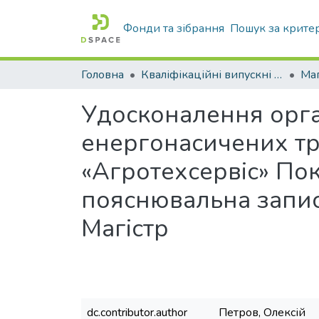
Фонди та зібрання
Пошук за крите
Головна
Кваліфікаційні випускні роботи бакалаврів і магістрів
Маг
Удосконалення орган
енергонасичених тр
«Агротехсервіс» По
пояснювальна запис
Магістр
dc.contributor.author
Петров, Олексій