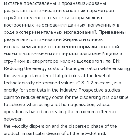
В статье представлены и проанализированы
результаты оптимизации основных параметров
струйно-щелевого гомогенизатора молока,
построенных на основании данных, полученных в
ходе экспериментальных исследований. Приведены
результаты оптимизации жирности сливок,
используемых при составлении нормализованной
смеси, в зависимости от ширины кольцевой щели в
струйном диспергаторе молока щелевого типа. EN:
Reducing the energy costs of homogenization while ensuring
the average diameter of fat globules at the level of
technologically determined values (0.8-1.2 microns), is a
priority for scientists in the industry. Prospective studies
claim to reduce energy costs for the dispersing it is possible
to achieve when using a jet homogenization, whose
operation is based on creating the maximum difference
between
the velocity dispersion and the dispersed phase of the
product, in particular design of of the jet–slot milk