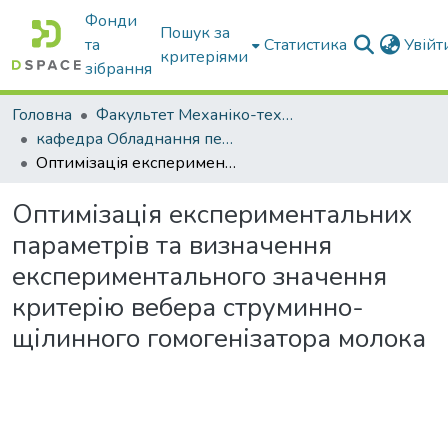
Фонди
Пошук за
та
Статистика
Увій
критеріями
зібрання
Головна
Факультет Механіко-технологічний
кафедра Обладнання переробних і харчових виробництв ім. професора Ф.Ю. Ялпачика
Оптимізація експериментальних параметрів та визначення експериментального значення критерію вебера струминно-щілинного гомогенізатора молока
Оптимізація експериментальних
параметрів та визначення
експериментального значення
критерію вебера струминно-
щілинного гомогенізатора молока