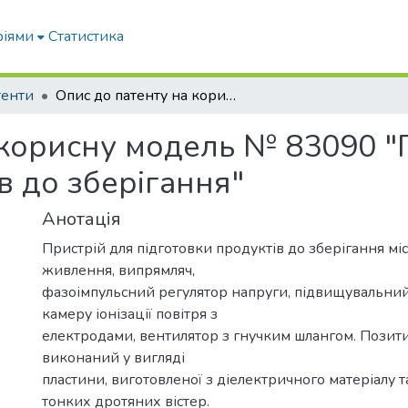
ріями
Статистика
тенти
Опис до патенту на корисну модель № 83090 "Пристрій для підготовки продуктів до зберігання"
 корисну модель № 83090 "
в до зберігання"
Анотація
Пристрій для підготовки продуктів до зберігання м
живлення, випрямляч,
фазоімпульсний регулятор напруги, підвищувальни
камеру іонізації повітря з
електродами, вентилятор з гнучким шлангом. Позит
виконаний у вигляді
пластини, виготовленої з діелектричного матеріалу 
тонких дротяних вістер.