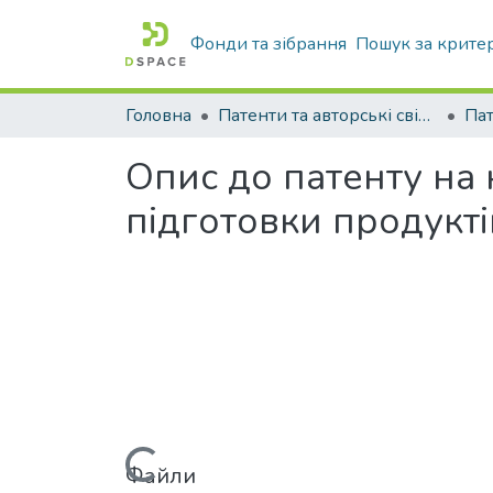
Фонди та зібрання
Пошук за крите
Головна
Патенти та авторські свідоцтва
Па
Опис до патенту на
підготовки продукті
Файли