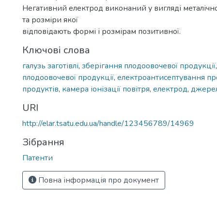
Негативний електрод виконаний у вигляді металічно
та розміри якої
відповідають формі і розмірам позитивної.
Ключові слова
галузь заготівлі
,
зберігання плодоовочевої продукції
плодоовочевої продукції
,
електроантисептування п
продуктів
,
камера іонізації повітря
,
електрод
,
джере
URI
http://elar.tsatu.edu.ua/handle/123456789/14969
Зібрання
Патенти
Повна інформація про документ