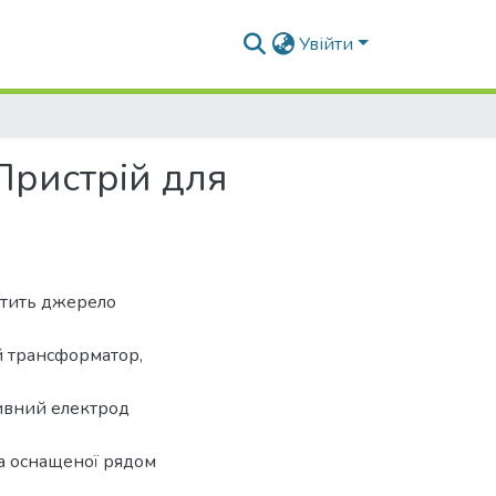
Увійти
Пристрій для
істить джерело
й трансформатор,
ивний електрод
та оснащеної рядом