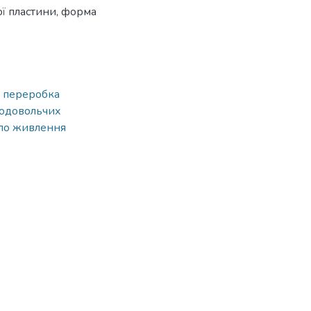
ї пластини, форма
,
переробка
родовольчих
ло живлення