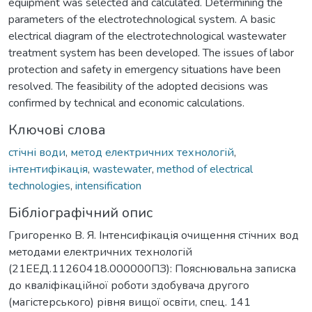
equipment was selected and calculated. Determining the
parameters of the electrotechnological system. A basic
electrical diagram of the electrotechnological wastewater
treatment system has been developed. The issues of labor
protection and safety in emergency situations have been
resolved. The feasibility of the adopted decisions was
confirmed by technical and economic calculations.
Ключові слова
стічні води
,
метод електричних технологій
,
інтентифікація
,
wastewater
,
method of electrical
technologies
,
intensification
Бібліографічний опис
Григоренко В. Я. Інтенсифікація очищення стічних вод
методами електричних технологій
(21ЕЕД.11260418.000000ПЗ): Пояснювальна записка
до кваліфікаційної роботи здобувача другого
(магістерського) рівня вищої освіти, спец. 141