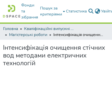
Фонди
Пошук за
та
Статистика
Увій
критеріями
зібрання
Головна
Кваліфікаційні випускні роботи бакалаврів і магістрів
Магістерські роботи
Інтенсифікація очищення стічних вод методами електричних технологій
Інтенсифікація очищення стічних
вод методами електричних
технологій