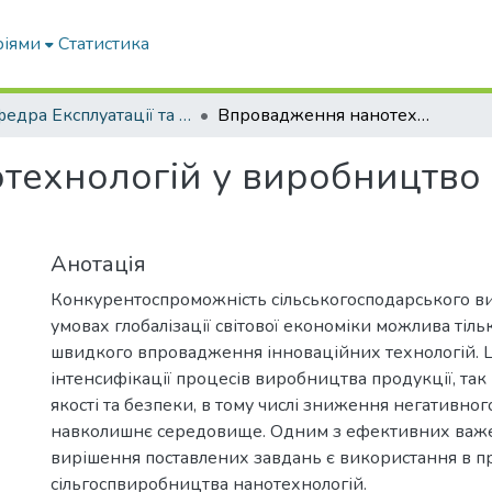
ріями
Статистика
Кафедра Експлуатації та технічного сервісу машин
Впровадження нанотехнологій у виробництво кормів для тваринництва
ехнологій у виробництво 
Анотація
Конкурентоспроможність сільськогосподарського в
умовах глобалізації світової економіки можлива тіль
швидкого впровадження інноваційних технологій. Ц
інтенсифікації процесів виробництва продукції, так 
якості та безпеки, в тому числі зниження негативног
навколишнє середовище. Одним з ефективних важе
вирішення поставлених завдань є використання в п
сільгоспвиробництва нанотехнологій.