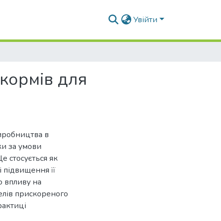
Увійти
кормів для
иробництва в
ки за умови
е стосується як
і підвищення її
о впливу на
лів прискореного
рактиці