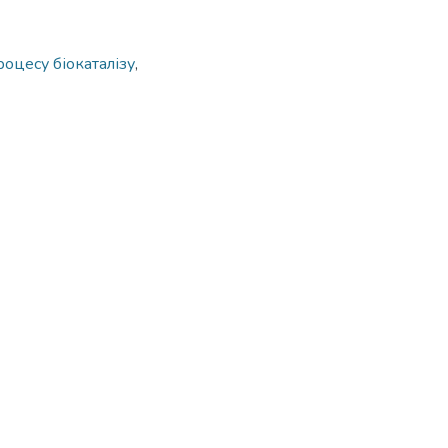
оцесу біокаталізу
,