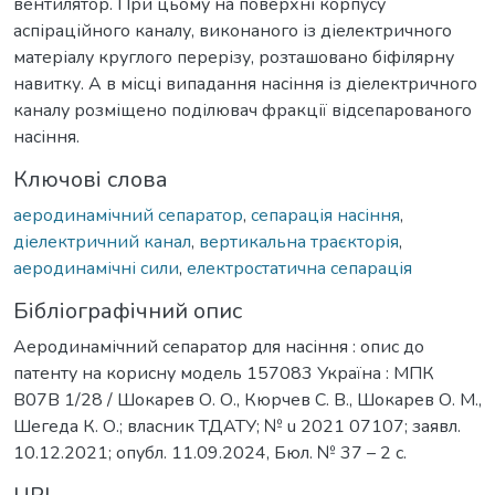
вентилятор. При цьому на поверхні корпусу
аспіраційного каналу, виконаного із діелектричного
матеріалу круглого перерізу, розташовано біфілярну
навитку. А в місці випадання насіння із діелектричного
каналу розміщено поділювач фракції відсепарованого
насіння.
Ключові слова
аеродинамічний сепаратор
,
сепарація насіння
,
діелектричний канал
,
вертикальна траєкторія
,
аеродинамічні сили
,
електростатична сепарація
Бібліографічний опис
Аеродинамічний сепаратор для насіння : опис до
патенту на корисну модель 157083 Україна : МПК
B07B 1/28 / Шокарев О. О., Кюрчев С. В., Шокарев О. М.,
Шегеда К. О.; власник ТДАТУ; № u 2021 07107; заявл.
10.12.2021; опубл. 11.09.2024, Бюл. № 37 – 2 с.