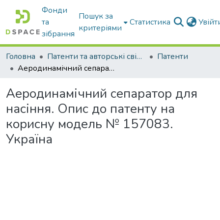
Фонди
Пошук за
та
Статистика
Увій
критеріями
зібрання
Головна
Патенти та авторські свідоцтва
Патенти
Аеродинамічний сепаратор для насіння. Опис до патенту на корисну модель № 157083. Україна
Аеродинамічний сепаратор для
насіння. Опис до патенту на
корисну модель № 157083.
Україна