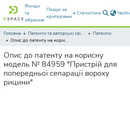
Фонди
Пошук за
та
Статистика
Увій
критеріями
зібрання
Головна
Патенти та авторські свідоцтва
Патенти
Опис до патенту на корисну модель № 84959 "Пристрій для попередньої сепарації вороху рицини"
Опис до патенту на корисну
модель № 84959 "Пристрій для
попередньої сепарації вороху
рицини"