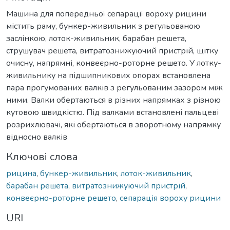
Машина для попередньої сепарації вороху рицини
містить раму, бункер-живильник з регульованою
заслінкою, лоток-живильник, барабан решета,
cтрушувач решета, витратознижуючий пристрій, щітку
очисну, напрямні, конвеєрно-роторне решето. У лотку-
живильнику на підшипникових опорах встановлена
пара прогумованих валків з регульованим зазором між
ними. Валки обертаються в різних напрямках з різною
кутовою швидкістю. Під валками встановлені пальцеві
розрихлювачі, які обертаються в зворотному напрямку
відносно валків
Ключові слова
рицина
,
бункер-живильник
,
лоток-живильник
,
барабан решета
,
витратознижуючий пристрій
,
конвеєрно-роторне решето
,
сепарація вороху рицини
URI