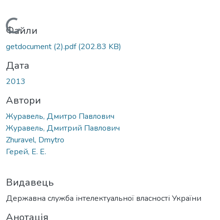
Вантажиться...
Файли
getdocument (2).pdf
(202.83 KB)
Дата
2013
Автори
Журавель, Дмитро Павлович
Журавель, Дмитрий Павлович
Zhuravel, Dmytro
Герей, Е. Е.
Видавець
Державна служба інтелектуальної власності України
Анотація