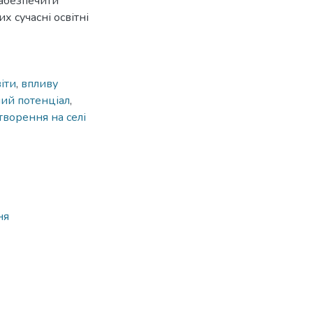
 забезпечити
х сучасні освітні
іти
,
впливу
ий потенціал
,
творення на селі
ня