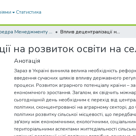
ріями
Статистика
Кафедра Менеджменту та публічного адміністрування
Вплив децентралізації на розвиток освіти на селі
ії на розвиток освіти на се
Анотація
Зараз в Україні виникла велика необхідність реформ
введення сучасних шляхів впливу державного регул
процеси. Розвиток аграрного потенціалу країни – за
економічного зростання. Загалом, як свідчить міжна
сьогоднішній день необхідним є перехід від центра
політики, сконцентрованої на аграрному секторі, до 
політики розвитку сільської місцевості, що передбач
зв'язку між економічними, екологічними, соціальним
територіальними аспектами життєдіяльності сільськ