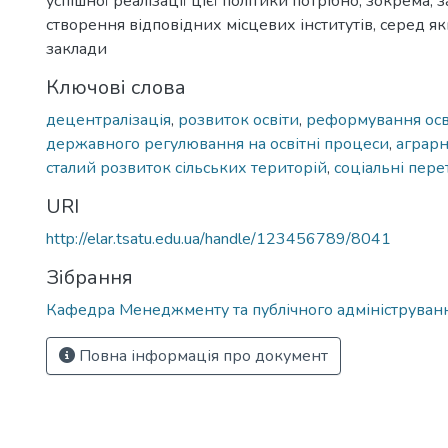
успішної реалізації цієї політики потрібно, зокрема,
створення відповідних місцевих інститутів, серед яки
заклади
Ключові слова
децентралізація
,
розвиток освіти
,
реформування осв
державного регулювання на освітні процеси
,
аграрн
сталий розвиток сільських територій
,
соціальні пере
URI
http://elar.tsatu.edu.ua/handle/123456789/8041
Зібрання
Кафедра Менеджменту та публічного адмініструван
Повна інформація про документ