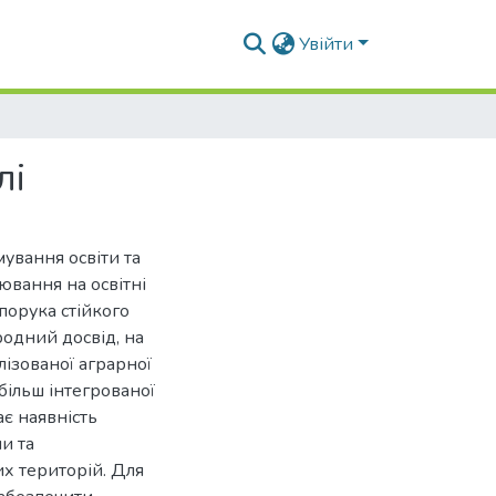
Увійти
лі
ування освіти та
ювання на освітні
порука стійкого
родний досвід, на
лізованої аграрної
більш інтегрованої
ає наявність
и та
их територій. Для