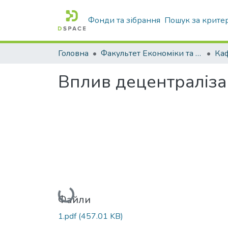
Фонди та зібрання
Пошук за крите
Головна
Факультет Економіки та бізнесу
Вплив децентралізац
Вантажиться...
Файли
1.pdf
(457.01 KB)