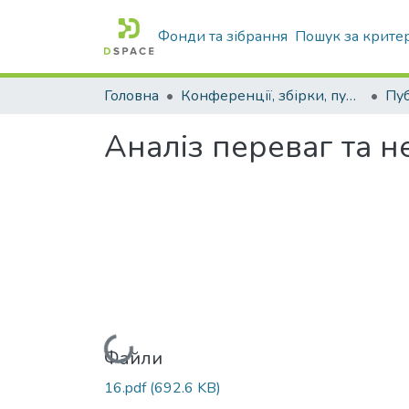
Фонди та зібрання
Пошук за крите
Головна
Конференції, збірки, публікації молодих вчених і здобувачів : магістрів, бакалаврів, аспірантів.
Аналіз переваг та н
Вантажиться...
Файли
16.pdf
(692.6 KB)