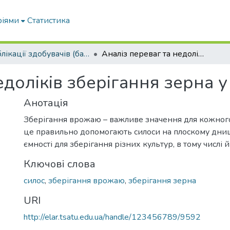
ріями
Статистика
Публікації здобувачів (бакалаврів. магістрів, аспірантів)
Аналіз переваг та недоліків зберігання зерна у силосах
едоліків зберігання зерна у
Анотація
Зберігання врожаю – важливе значення для кожного 
це правильно допомогають силоси на плоскому днищ
ємності для зберігання різних культур, в тому числі 
Ключові слова
силос
,
зберігання врожаю
,
зберігання зерна
URI
http://elar.tsatu.edu.ua/handle/123456789/9592