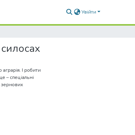
Увійти
 силосах
аграрія. І робити
е – спеціальні
й зернових