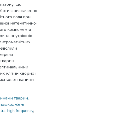
апазону, що
оботи є визначення
ітного поля при
леної математичної
ного компонента
ок та внутрішніх
лектромагнітних
озволили
джерела
тварин.
 оптимальними
х клітин хворих і
сткової тканини.
нинами тварин.
,
пошкоджені
ltra-high frequency
,