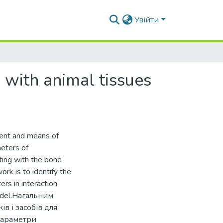
Увійти
 with animal tissues
ment and means of
meters of
cting with the bone
rk is to identify the
rs in interaction
model.Нагальним
в і засобів для
параметри