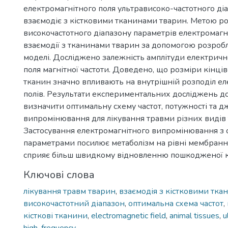
електромагнітного поля ультрависоко-частотного ді
взаємодіє з кістковими тканинами тварин. Метою р
високочастотного діапазону параметрів електромагн
взаємодії з тканинами тварин за допомогою розроб
моделі. Досліджено залежність амплітуди електрич
поля магнітної частоти. Доведено, що розміри кінців
тканин значно впливають на внутрішній розподіл е
полів. Результати експериментальних досліджень д
визначити оптимальну схему частот, потужності та 
випромінювання для лікування травми різних видів 
Застосування електромагнітного випромінювання з
параметрами посилює метаболізм на рівні мембранни
сприяє більш швидкому відновленню пошкодженої кі
Ключові слова
лікування травм тварин
,
взаємодія з кістковими тка
високочастотний діапазон
,
оптимальна схема частот
,
кісткові тканини
,
electromagnetic field
,
animal tissues
,
u