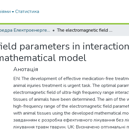
ріями
Статистика
Кафедра Електроенергетики і електротехнологій
The electromagnetic field parameters in interaction with animal tissues using the developed mathematical model
ield parameters in interaction
mathematical model
Анотація
EN: The development of effective medication-free treat
animal injuries treatment is urgent task. The optimal para
electromagnetic field of ultra-high frequency range intera
tissues of animals have been determined. The aim of the wo
high-frequency range of the electromagnetic field paramete
with animal tissues using the developed mathematical 
завданням є розробка ефективного лікування без лікі
лікування травм тварин. UK: Визначено оптимальні 