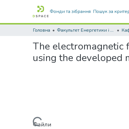
Фонди та зібрання
Пошук за крите
Головна
Факультет Енергетики і комп'ютерних технологій
The electromagnetic f
using the developed 
Файли