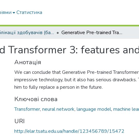
ріями
Статистика
Публікації здобувачів (бакалаврів. магістрів, аспірантів)
Generative Pre-trained Transformer 3: features and capabilities
d Transformer 3: features and
Анотація
We can conclude that Generative Pre-trained Transformer 
impressive technology, but it also has serious drawbacks. T
him to fully replace a person in the future.
Ключові слова
Transformer
,
neural network
,
language model
,
machine lea
URI
http://elar.tsatu.edu.ua/handle/123456789/15472