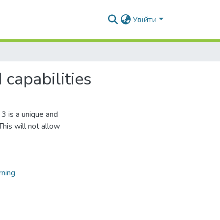
Увійти
 capabilities
3 is a unique and
his will not allow
rning