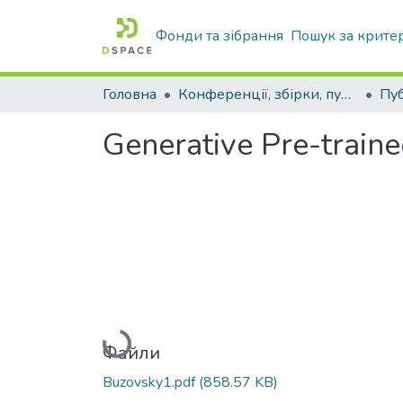
Фонди та зібрання
Пошук за крите
Головна
Конференції, збірки, публікації молодих вчених і здобувачів : магістрів, бакалаврів, аспірантів.
Generative Pre-traine
Вантажиться...
Файли
Buzovsky1.pdf
(858.57 KB)