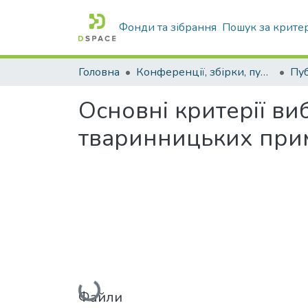
Фонди та зібрання
Пошук за крите
Головна
Конференції, збірки, публікації молодих вчених і здобувачів : магістрів, бакалаврів, аспірантів.
Основні критерії ви
тваринницьких при
Вантажиться...
Файли