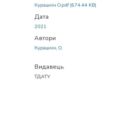
Курашкін О.pdf
(674.44 KB)
Дата
2021
Автори
Курашкін, О.
Видавець
ТДАТУ