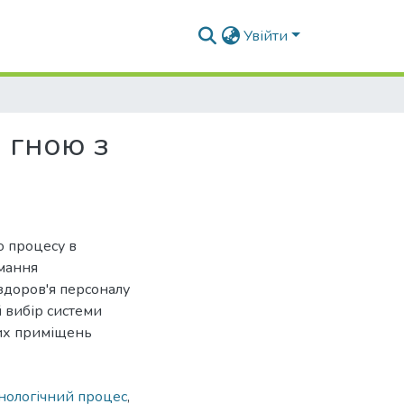
Увійти
 гною з
о процесу в
имання
здоров'я персоналу
й вибір системи
их приміщень
нологічний процес
,