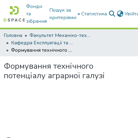
Фонди
Пошук за
та
Статистика
Увій
критеріями
зібрання
Головна
Факультет Механіко-технологічний
Кафедра Експлуатації та технічного сервісу машин
Формування технічного потенціалу аграрної галузі
Формування технічного
потенціалу аграрної галузі