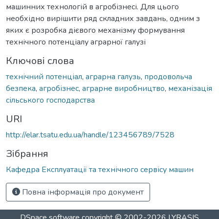
машинних технологій в агробізнесі. Для цього
необхідно вирішити ряд складних завдань, одним з
яких є розробка дієвого механізму формування
технічного потенціалу аграрної галузі
Ключові слова
технічний потенціал
,
аграрна галузь
,
продовольча
безпека
,
агробізнес
,
аграрне виробництво
,
механізація
сільського господарства
URI
http://elar.tsatu.edu.ua/handle/123456789/7528
Зібрання
Кафедра Експлуатації та технічного сервісу машин
Повна інформація про документ
DSpace software
copyright © 2002-2026
LYRASIS