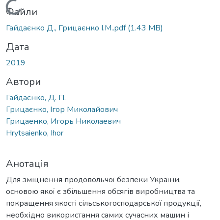
Вантажиться...
Файли
Гайдаєнко Д., Грицаєнко І.М..pdf
(1.43 MB)
Дата
2019
Автори
Гайдаєнко, Д. П.
Грицаєнко, Ігор Миколайович
Грицаенко, Игорь Николаевич
Hrytsaienko, Ihor
Анотація
Для зміцнення продовольчої безпеки України,
основою якої є збільшення обсягів виробництва та
покращення якості сільськогосподарської продукції,
необхідно використання самих сучасних машин і