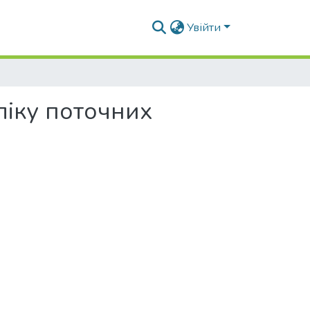
Увійти
іку поточних