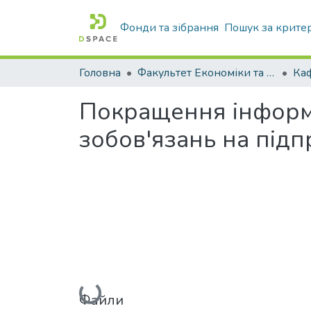
Фонди та зібрання
Пошук за крите
Головна
Факультет Економіки та бізнесу
Покращення інформ
зобов'язань на підп
Вантажиться...
Файли