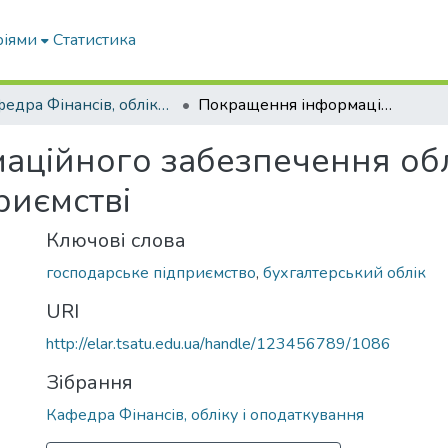
ріями
Статистика
Кафедра Фінансів, обліку і оподаткування
Покращення інформаційного забезпечення обліку поточних зобов'язань на підприємстві
аційного забезпечення обл
риємстві
Ключові слова
господарське підприємство
,
бухгалтерський облік
URI
http://elar.tsatu.edu.ua/handle/123456789/1086
Зібрання
Кафедра Фінансів, обліку і оподаткування