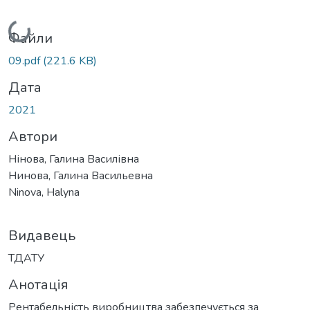
Вантажиться...
Файли
09.pdf
(221.6 KB)
Дата
2021
Автори
Нінова, Галина Василівна
Нинова, Галина Васильевна
Ninova, Halyna
Видавець
ТДАТУ
Анотація
Рентабельність виробництва забезпечується за