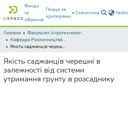
Фонди
Пошук за
та
Статистика
Увій
критеріями
зібрання
Головна
Факультет Агротехнологій та екології
Кафедра Рослинництва та садівництва ім. професора В.В. Калитки
Якість саджанців черешні в залежності від системи утримання грунту в розсаднику
Якість саджанців черешні в
залежності від системи
утримання грунту в розсаднику