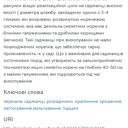
рахунок вищої реалізаційної ціни на саджанці високої
якості ( діаметра штамбу, закладеної крони з 3-4
гілками, які визрівали, розвинутою кореневою
системою, яка має декілька скелетних коренів з
бічними галуженнями та дрібними корінцями
(мочкою). Такі саджанці при викопуванні не мали
пошкоджених коренів, що забезпечує гарну
приживленість їх у саді. Що є важливим для саджанців
кісточкових порід, які утворюють за зальноприйнятою
технологією міцні скелетні корені на глибині 40-50 см,
з малим галуженням, які підрізаються під час
викопування.
Ключові слова
черешня
,
саджанці
,
розсадники
,
краплинне зрошення
,
застосування мульчування
,
підщеп
URI