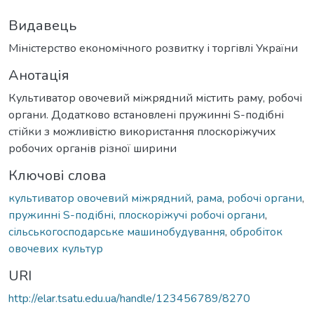
Видавець
Міністерство економічного розвитку і торгівлі України
Анотація
Культиватор овочевий міжрядний містить раму, робочі
органи. Додатково встановлені пружинні S-подібні
стійки з можливістю використання плоскоріжучих
робочих органів різної ширини
Ключові слова
культиватор овочевий міжрядний
,
рама
,
робочі органи
,
пружинні S-подібні
,
плоскоріжучі робочі органи
,
сільськогосподарське машинобудування
,
обробіток
овочевих культур
URI
http://elar.tsatu.edu.ua/handle/123456789/8270