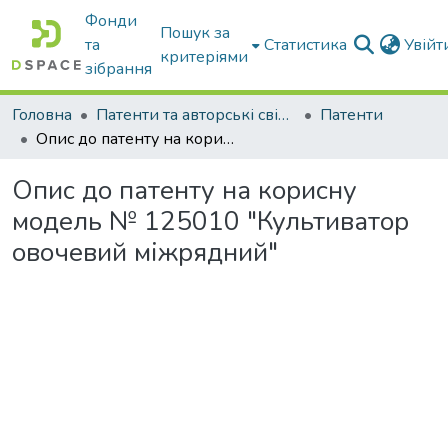
Фонди
Пошук за
та
Статистика
Увій
критеріями
зібрання
Головна
Патенти та авторські свідоцтва
Патенти
Опис до патенту на корисну модель № 125010 "Культиватор овочевий міжрядний"
Опис до патенту на корисну
модель № 125010 "Культиватор
овочевий міжрядний"