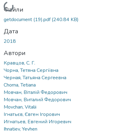
Вантажиться...
Файли
getdocument (19).pdf
(240.84 KB)
Дата
2018
Автори
Кравцов, С. Г.
Чорна, Тетяна Сергіївна
Черная, Татьяна Сергеевна
Chorna, Tetiana
Мовчан, Віталій Федорович
Мовчан, Виталий Федорович
Movchan, Vitalii
Ігнатьєв, Євген Ігорович
Игнатьев, Евгений Игоревич
Ihnatiev, Yevhen