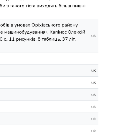
би з такого тіста виходять більш пишні
робів в умовах Оріхівського району
зеве машинобудування». Капінос Олексій
uk
с., 11 рисунків, 8 таблиць, 37 літ.
uk
uk
uk
uk
uk
uk