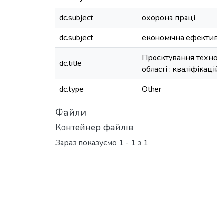
dc.subject
охорона праці
dc.subject
економічна ефектив
Проєктування технол
dc.title
області : кваліфіка
dc.type
Other
Файли
Контейнер файлів
Зараз показуємо
1 - 1 з 1