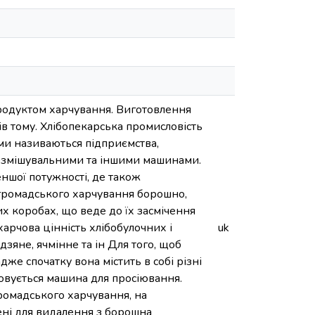
родуктом харчування. Виготовлення
ків тому. Хлібопекарська промисловість
ами називаються підприємства,
тозмішувальними та іншими машинами.
ншої потужності, де також
 громадського харчування борошно,
их коробах, що веде до їх засмічення
харчова цінність хлібобулочних і
uk
зяне, ячмінне та ін Для того, щоб
же спочатку вона містить в собі різні
овується машина для просіювання.
ромадського харчування, на
ені для видалення з борошна