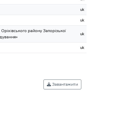
uk
uk
 Оріхівського району Запорізької
uk
удування»
uk
Завантажити