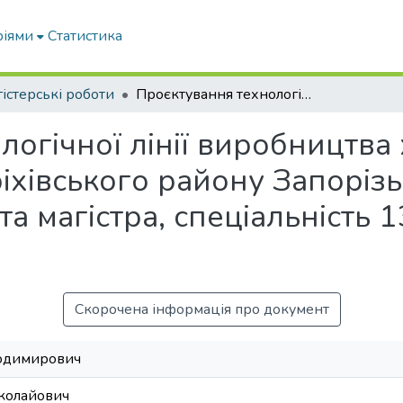
ріями
Статистика
істерські роботи
Проєктування технологічної лінії виробництва хлібобулочних виробів в умовах Оріхівського району Запорізької області : кваліфікаційна робота магістра, спеціальність 133 «Галузеве машинобудування»
логічної лінії виробництва
іхівського району Запорізьк
а магістра, спеціальність 
Скорочена інформація про документ
лодимирович
иколайович