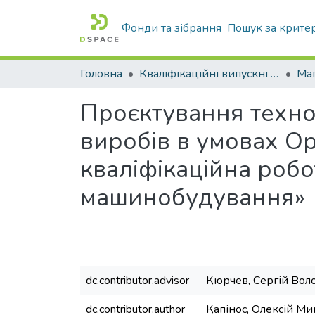
Фонди та зібрання
Пошук за крите
Головна
Кваліфікаційні випускні роботи бакалаврів і магістрів
Маг
Проєктування техно
виробів в умовах Ор
кваліфікаційна робот
машинобудування»
dc.contributor.advisor
Кюрчев, Сергій Во
dc.contributor.author
Капінос, Олексій М