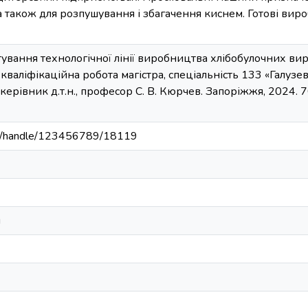
а також для розпушування і збагачення киснем. Готові виро
тування технологічної лінії виробництва хлібобулочних ви
 : кваліфікаційна робота магістра, спеціальність 133 «Галу
ерівник д.т.н., професор С. В. Кюрчев. Запоріжжя, 2024. 70 
u.ua/handle/123456789/18119
и