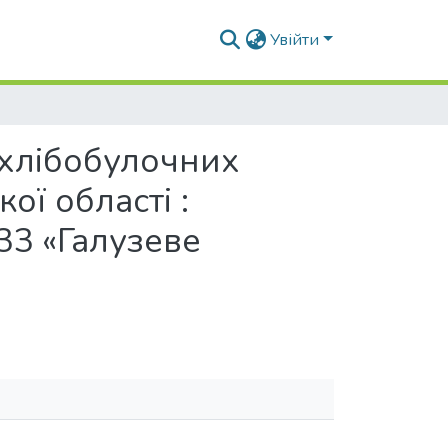
Увійти
 хлібобулочних
ої області :
133 «Галузеве