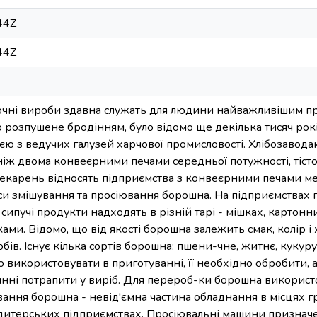
44Z
44Z
улочні вироби здавна служать для людини найважливішим п
уло розпушене бродінням, було відомо ще декілька тисяч ро
нією з ведучих галузей харчової промисловості. Хлібозавод
ніж двома конвеєрними печами середньої потужності, тіс
екарень відносять підприємства з конвеєрними печами ме
си змішування та просіювання борошна. На підприємствах
 сипучі продукти надходять в різній тарі - мішках, картонн
ми. Відомо, що від якості борошна залежить смак, колір і 
ів. Існує кілька сортів борошна: пшени-чне, житнє, кукуруд
використовувати в приготуванні, її необхідно обробити, ад
инні потрапити у виріб. Для перероб-ки борошна використ
ання борошна - невід'ємна частина обладнання в місцях г
ндитерських підприємствах. Просіювальні машини признач