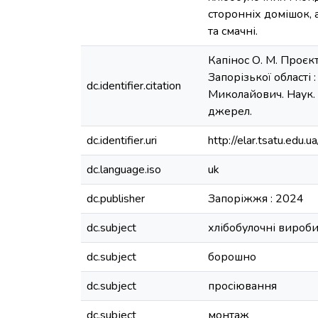
сторонніх домішок, 
та смачні.
Капінос О. М. Проєк
Запорізької області
dc.identifier.citation
Миколайович. Наук. к
джерел.
dc.identifier.uri
http://elar.tsatu.ed
dc.language.iso
uk
dc.publisher
Запоріжжя : 2024
dc.subject
хлібобулочні вироб
dc.subject
борошно
dc.subject
просіювання
dc.subject
монтаж