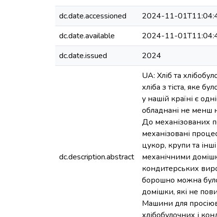
dc.date.accessioned
2024-11-01T11:04:
dc.date.available
2024-11-01T11:04:
dc.date.issued
2024
UA: Хліб та хлібоб
хліба з тіста, яке б
у нашій країні є од
обладнані не менш 
До механізованих п
механізовані проце
цукор, крупи та інші
dc.description.abstract
механічними домішка
кондитерських вироб
борошно можна було 
домішки, які не пов
Машини для просіюв
хлібобулочних і ко