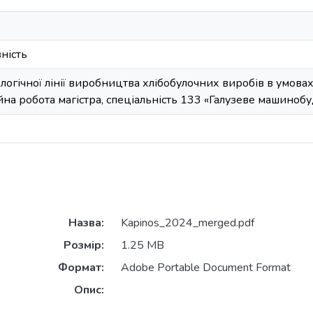
ність
огічної лінії виробництва хлібобулочних виробів в умовах
ційна робота магістра, спеціальність 133 «Галузеве машиноб
Назва:
Kapinos_2024_merged.pdf
Розмір:
1.25 MB
Формат:
Adobe Portable Document Format
Опис: