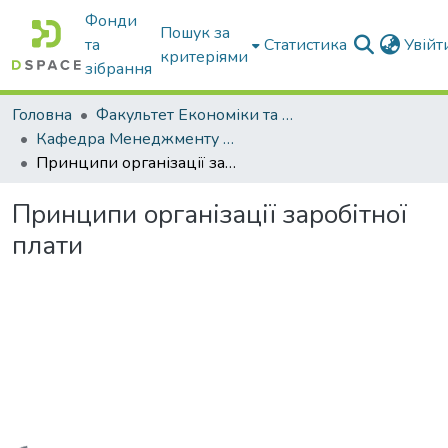
Фонди
Пошук за
та
Статистика
Увій
критеріями
зібрання
Головна
Факультет Економіки та бізнесу
Кафедра Менеджменту та публічного адміністрування
Принципи організації заробітної плати
Принципи організації заробітної
плати