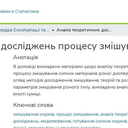
ріями
Статистика
Кафедра Експлуатації та технічного сервісу машин
Аналіз теоретичних досліджень процесу змішування
 досліджень процесу зміш
Анотація
В доповіді викладено матеріали щодо аналізу теор
процесу змішування сипких матеріалів різної диспе
огляд методів дослідження змішування, теорій та ро
параметрів змішувачів різного типу, викладено аналі
якості суміші.
Ключові слова
змішування кормів
,
процес змішування
,
аналіз теор
досліджень
,
моделювання
,
готування сипких кормів