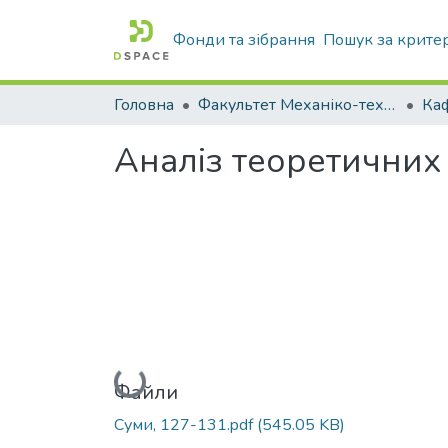
Фонди та зібрання
Пошук за крите
Головна
Факультет Механіко-технологічний
Аналіз теоретичних
Вантажиться...
Файли
Суми, 127-131.pdf
(545.05 KB)