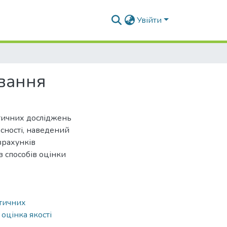
Увійти
ування
етичних досліджень
рсності, наведений
зрахунків
з способів оцінки
етичних
,
оцінка якості