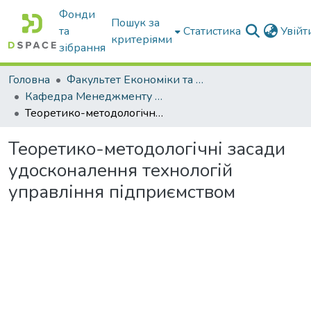
Фонди
Пошук за
та
Статистика
Увій
критеріями
зібрання
Головна
Факультет Економіки та бізнесу
Кафедра Менеджменту та публічного адміністрування
Теоретико-методологічні засади удосконалення технологій управління підприємством
Теоретико-методологічні засади
удосконалення технологій
управління підприємством