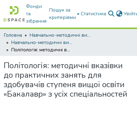
Фонди
Пошук за
та
Статистика
Увій
критеріями
зібрання
Головна
Навчально-методичні видання
Навчально-методичні видання
Політологія: методичнi вказiвки до практичних занять для здобувачiв ступеня вищої освiти «Бакалавр» з ycix спецiальностей
Політологія: методичнi вказiвки
до практичних занять для
здобувачiв ступеня вищої освiти
«Бакалавр» з ycix спецiальностей