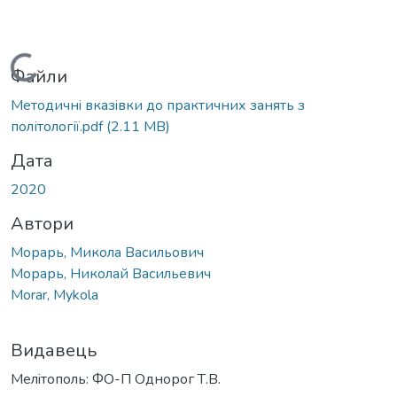
Вантажиться...
Файли
Методичнi вказiвки до практичних занять з
політології.pdf
(2.11 MB)
Дата
2020
Автори
Морарь, Микола Васильович
Морарь, Николай Васильевич
Morar, Mykola
Видавець
Мелiтополь: ФО-П Однорог Т.В.