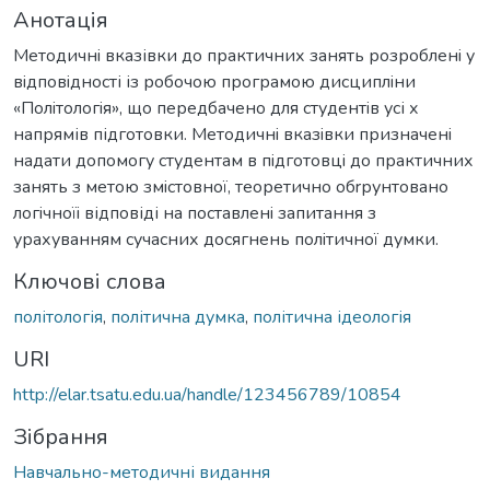
Анотація
Методичнi вказівки до практичних занять розробленi у
вiдповiдності із робочою програмою дисциплiни
«Полiтологiя», що передбачено для студентiв усі х
напрямів підготовки. Методичнi вказiвки призначенi
надати допомогу студентам в пiдготовцi до практичних
занять з метою змiстовної, теоретично обrрунтовано
логiчноїi відповіді на поставленi запитання з
урахуванням сучасних досягнень полiтичної думки.
Ключові слова
політологія
,
політична думка
,
політична ідеологія
URI
http://elar.tsatu.edu.ua/handle/123456789/10854
Зібрання
Навчально-методичні видання