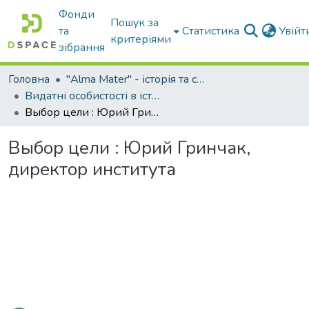
Фонди
Пошук за
та
Статистика
Увій
критеріями
зібрання
Головна
"Alma Mater" - історія та сьогодення Університету
Видатні особистості в історії Університету
Выбор цели : Юрий Гринчак, директор института
Выбор цели : Юрий Гринчак,
директор института