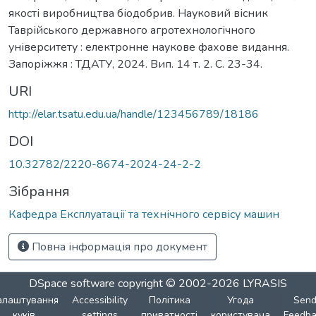
якості виробництва біодобрив. Науковий вісник
Таврійського державного агротехнологічного
університету : електронне наукове фахове видання.
Запоріжжя : ТДАТУ, 2024. Вип. 14 т. 2. C. 23-34.
URI
http://elar.tsatu.edu.ua/handle/123456789/18186
DOI
10.32782/2220-8674-2024-24-2-2
Зібрання
Кафедра Експлуатації та технічного сервісу машин
Повна інформація про документ
DSpace software
copyright © 2002-2026
LYRASIS
алаштування
Accessibility
Політика
Угода
Sen
куків
settings
приватності
користувача
Feedba