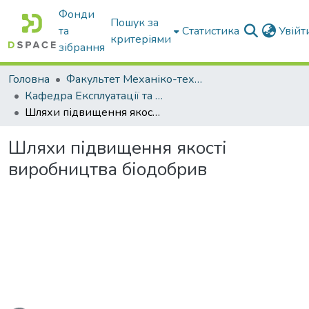
Фонди
Пошук за
та
Статистика
Увій
критеріями
зібрання
Головна
Факультет Механіко-технологічний
Кафедра Експлуатації та технічного сервісу машин
Шляхи підвищення якості виробництва біодобрив
Шляхи підвищення якості
виробництва біодобрив
Вантажиться...