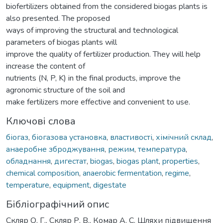
biofertilizers obtained from the considered biogas plants is
also presented. The proposed
ways of improving the structural and technological
parameters of biogas plants will
improve the quality of fertilizer production. They will help
increase the content of
nutrients (N, P, K) in the final products, improve the
agronomic structure of the soil and
make fertilizers more effective and convenient to use.
Ключові слова
біогаз
,
біогазова установка
,
властивості
,
хімічний склад
,
анаеробне зброджування
,
режим
,
температура
,
обладнання
,
дигестат
,
biogas
,
biogas plant
,
properties
,
chemical composition
,
anaerobic fermentation
,
regime
,
temperature
,
equipment
,
digestate
Бібліографічний опис
Скляр О. Г., Скляр Р. В., Комар А. С. Шляхи підвищення