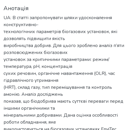
Анотація
UA: В статті запропонувати шляхи удосконалення
конструктивно-
технологічних параметрів біогазових установок, які
дозволять підвищити якість
виробництва добрив. Для цього зроблено аналіз п’яти
розповсюджених біогазових
установок за критичними параметрами: режим/
температура, pH, концентрація
сухих речовин, органічне навантаження (OLR), час
гідравлічного утримання
(HRT), склад газу, тип перемішування та контроль
амонію. Аналіз досліджень
показав, що біодобрива мають суттєві переваги перед
іншими органічними та
мінеральними добривами. Дана оцінка особливості
роботи обладнання, яке
використовується на біогазових установках EnviTec