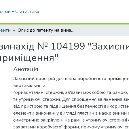
ріями
Статистика
тенти
Опис до патенту на винахід № 104199 "Захисний пристрій для вікна виробничого приміщення"
 винахід № 104199 "Захисн
приміщення"
Анотація
Захисний пристрій для вікна виробничого приміщен
вертикальні та
горизонтальні стержні, зв'язані між собою та рамою
та утримуючі стержні. Для спрощення звільнення ві
від пристрою та підвищення безпечності використа
елементи виконані у вигляді пластин з наскрізними 
симетрично закріплені на рамі, а утримуючі стержні
захватами коробчастої форми, причому утримуючі ст