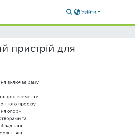
Увійти
ий пристрій для
ня включає раму,
, опорні елементи
конного прорізу
ння опорні
отворами та
 обладнані
ержні, які