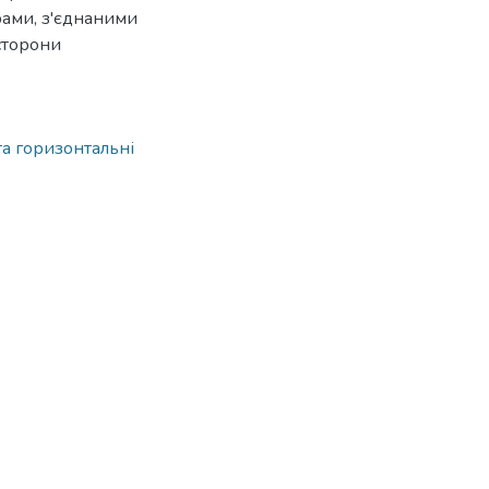
рами, з'єднаними
сторони
та горизонтальні