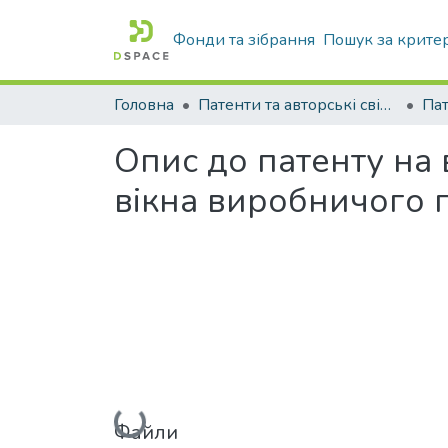
Фонди та зібрання
Пошук за крите
Головна
Патенти та авторські свідоцтва
Па
Опис до патенту на
вікна виробничого 
Вантажиться...
Файли