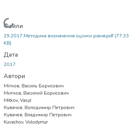
Вантажиться...
Файли
29.2017.Методика визначення оцінки рівня.pdf
(77.33
KB)
Дата
2017
Автори
Мітков, Василь Борисович
Митков, Василий Борисович
Mitkov, Vasyl
Кувачов, Володимир Петрович
Кувачев, Владимир Петрович
Kuvachov, Volodymyr