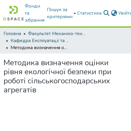
Фонди
Пошук за
та
Статистика
Увій
критеріями
зібрання
Головна
Факультет Механіко-технологічний
Кафедра Експлуатації та технічного сервісу машин
Методика визначення оцінки рівня екологічної безпеки при роботі сільськогосподарських агрегатів
Методика визначення оцінки
рівня екологічної безпеки при
роботі сільськогосподарських
агрегатів