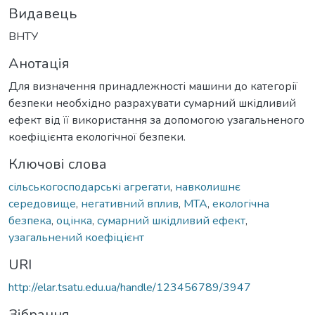
Видавець
ВНТУ
Анотація
Для визначення принадлежності машини до категорії
безпеки необхідно разрахувати сумарний шкідливий
ефект від її використання за допомогою узагальненого
коефіцієнта екологічної безпеки.
Ключові слова
сільськогосподарські агрегати
,
навколишнє
середовище
,
негативний вплив
,
МТА
,
екологічна
безпека
,
оцінка
,
сумарний шкідливий ефект
,
узагальнений коефіцієнт
URI
http://elar.tsatu.edu.ua/handle/123456789/3947
Зібрання