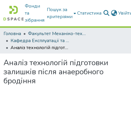
Фонди
Пошук за
та
Статистика
Увій
критеріями
зібрання
Головна
Факультет Механіко-технологічний
Кафедра Експлуатації та технічного сервісу машин
Аналіз технологій підготовки залишків після анаеробного бродіння
Аналіз технологій підготовки
залишків після анаеробного
бродіння