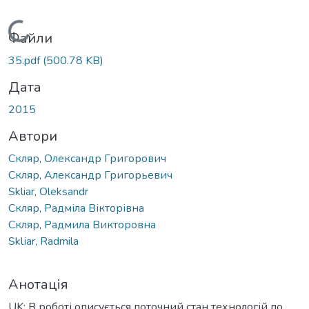
Вантажиться...
Файли
35.pdf
(500.78 KB)
Дата
2015
Автори
Скляр, Олександр Григорович
Скляр, Александр Григорьевич
Skliar, Oleksandr
Скляр, Радміла Вікторівна
Скляр, Радмила Викторовна
Sklіar, Radmila
Анотація
UK: В роботі описується поточний стан технологій по