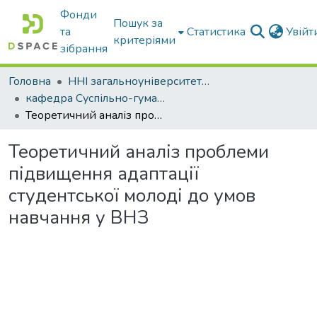
Фонди
Пошук за
та
Статистика
Увій
критеріями
зібрання
Головна
ННІ загальноуніверситетської підготовки
кафедра Суспільно-гуманітарні науки
Теоретичний аналіз проблеми підвищення адаптації студентської молоді до умов навчання у ВНЗ
Теоретичний аналіз проблеми
підвищення адаптації
студентської молоді до умов
навчання у ВНЗ