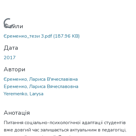
Вантажиться...
Файли
Єременко_тези 3.pdf
(187.96 KB)
Дата
2017
Автори
Єременко, Лариса В'ячеславівна
Еременко, Лариса Вячеславовна
Yeremenko, Larysa
Анотація
Питання соціально-психологічної адаптації студентів
вже довгий час залишається актуальним в педагогіці,