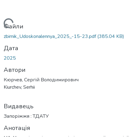
Вантажиться...
Файли
zbirnik_Udoskonalennya_2025_-15-23.pdf
(385.04 KB)
Дата
2025
Автори
Кюрчев, Сергій Володимирович
Kiurchev, Serhii
Видавець
Запоріжжя : ТДАТУ
Анотація