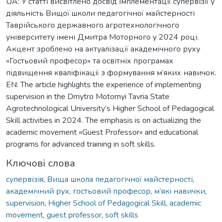
UA: У статті висвітлено досвід імплементації супервізії у
діяльність Вищої школи педагогічної майстерності
Таврійського державного агротехнологічного
університету імені Дмитра Моторного у 2024 році.
Акцент зроблено на актуалізації академічного руху
«Гостьовий професор» та освітніх програмах
підвищення кваліфікації з формування м’яких навичок.
EN: The article highlights the experience of implementing
supervision in the Dmytro Motornyi Tavria State
Agrotechnological University’s Higher School of Pedagogical
Skill activities in 2024. The emphasis is on actualizing the
academic movement «Guest Professor» and educational
programs for advanced training in soft skills.
Ключові слова
супервізія
,
Вища школа педагогічної майстерності
,
академічний рух
,
гостьовий професор
,
м’які навички
,
supervision
,
Higher School of Pedagogical Skill
,
academic
movement
,
guest professor
,
soft skills