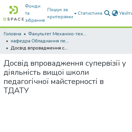
Фонди
Пошук за
та
Статистика
Увій
критеріями
зібрання
Головна
Факультет Механіко-технологічний
кафедра Обладнання переробних і харчових виробництв ім. професора Ф.Ю. Ялпачика
Досвід впровадження супервізії у діяльність вищої школи педагогічної майстерності в ТДАТУ
Досвід впровадження супервізії у
діяльність вищої школи
педагогічної майстерності в
ТДАТУ