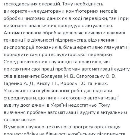
господарських операцій. Тому необхідність
використання аудиторами комп'ютерних методів
обробки числових даних як в ході перевірки, так і при
виконанні аналітичних процедур є актуальною.
Автоматизована обробка дозволяє виявляти важливі
тенденції в діяльності підприємства, відхилення і
диспропорції показників, більш ефективно планувати і
проводити сам процес аудиторської перевірки.
Серед вітчизняних науковців та практиків, які
присвятили свої праці проблемам автоматизації аудиту,
слід відзначити: Болдуєва М. В., Сапоговську О. В.,
Гаденко А. Д., Кислу Т.Г., Король Г.О. та інших.
Узагальнення опублікованих робіт дає підстави
стверджувати, що питання стосовно автоматизації
аудиту досліджені в Україні недостатньо. Тому
вивчення проблем автоматизації аудиту є актуальним
та своєчасним.
В умовах науково-технічного прогресу організація
процесу обліку на більшості українських підприємств