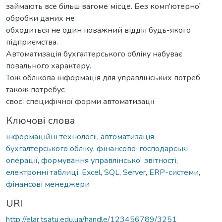
займають все більш вагоме місце. Без комп'ютерної
обробки даних не
обходиться не один поважний відділ будь-якого
підприємства.
Автоматизація бухгалтерського обліку набуває
повального характеру.
Тож облікова інформація для управлінських потреб
також потребує
своєї специфічної форми автоматизації
Ключові слова
інформаційні технології
,
автоматизація
бухгалтерського обліку
,
фінансово-господарські
операції
,
формування управлінської звітності
,
електронні таблиці
,
Excel
,
SQL
,
Server
,
ERP-системи
,
фінансові менеджери
URI
http://elar.tsatu.edu.ua/handle/123456789/3251