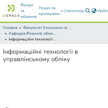
Фонди
Пошук за
та
Статистика
Увій
критеріями
зібрання
Головна
Факультет Економіки та бізнесу
Кафедра Фінансів, обліку і оподаткування
Інформаційні технології в управлінському обліку
Інформаційні технології в
управлінському обліку