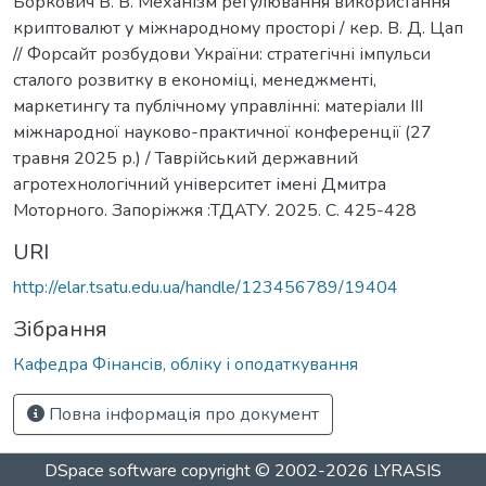
Боркович В. В. Механізм регулювання використання
криптовалют у міжнародному просторі / кер. В. Д. Цап
// Форсайт розбудови України: стратегічні імпульси
сталого розвитку в економіці, менеджменті,
маркетингу та публічному управлінні: матеріали ІІІ
міжнародної науково-практичної конференції (27
травня 2025 р.) / Таврійський державний
агротехнологічний університет імені Дмитра
Моторного. Запоріжжя :ТДАТУ. 2025. С. 425-428
URI
http://elar.tsatu.edu.ua/handle/123456789/19404
Зібрання
Кафедра Фінансів, обліку і оподаткування
Повна інформація про документ
DSpace software
copyright © 2002-2026
LYRASIS