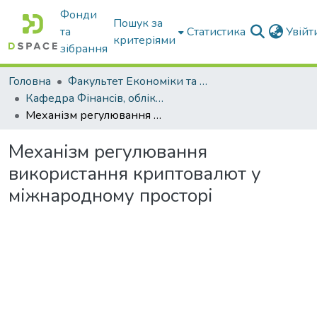
Фонди
Пошук за
та
Статистика
Увій
критеріями
зібрання
Головна
Факультет Економіки та бізнесу
Кафедра Фінансів, обліку і оподаткування
Механізм регулювання використання криптовалют у міжнародному просторі
Механізм регулювання
використання криптовалют у
міжнародному просторі