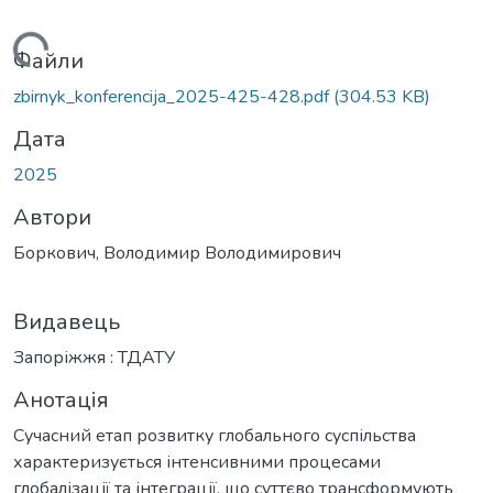
антажиться...
Файли
zbirnyk_konferencija_2025-425-428.pdf
(304.53 KB)
Дата
2025
Автори
Боркович, Володимир Володимирович
Видавець
Запоріжжя : ТДАТУ
Анотація
Сучасний етап розвитку глобального суспільства
характеризується інтенсивними процесами
глобалізації та інтеграції, що суттєво трансформують