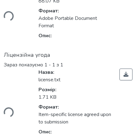
88.07 KB
Формат:
ься...
Adobe Portable Document
Format
Опис:
Ліцензійна угода
Зараз показуємо
1 - 1 з 1
Назва:
license.txt
Розмір:
1.71 KB
Формат:
ься...
Item-specific license agreed upon
to submission
Опис: