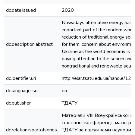
dc.date.issued
2020
Nowadays alternative energy has
important part of the modern world
reduction of traditional energy sourc
dc.description.abstract
for them, concern about environmen
Ukraine as the world economy is in
paying attention to the search an
nontraditional and renewable sourc
dc.identifier.uri
http://elar.tsatu.edu.ua/handle/
dc.language.iso
en
dc.publisher
ТДАТУ
Матеріали VIII Всеукраїнської н
технічної конференції магістран
dc.relation.ispartofseries
ТДАТУ за підсумками наукових