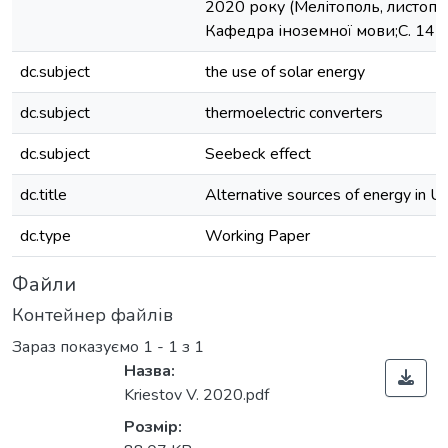
2020 року (Мелітополь, листопа
Кафедра іноземної мови;C. 14-
dc.subject
the use of solar energy
dc.subject
thermoelectric converters
dc.subject
Seebeck effect
dc.title
Alternative sources of energy in U
dc.type
Working Paper
Файли
Контейнер файлів
Зараз показуємо
1 - 1 з 1
Назва:
Kriestov V. 2020.pdf
Розмір: