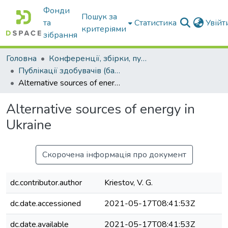
Фонди
Пошук за
та
Статистика
Увій
критеріями
зібрання
Головна
Конференції, збірки, публікації молодих вчених і здобувачів : магістрів, бакалаврів, аспірантів.
Публікації здобувачів (бакалаврів. магістрів, аспірантів)
Alternative sources of energy in Ukraine
Alternative sources of energy in
Ukraine
Скорочена інформація про документ
dc.contributor.author
Kriestov, V. G.
dc.date.accessioned
2021-05-17T08:41:53Z
dc.date.available
2021-05-17T08:41:53Z