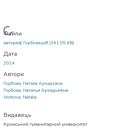
Вантажиться...
Файли
автореф Горбова.pdf
(341.05 KB)
Дата
2014
Автори
Горбова, Наталя Аркадіївна
Горбова, Наталья Аркадьевна
Horbova, Natalia
Видавець
Кримський гуманитарний університет