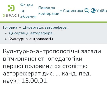
Фонди
Пошук за
та
Статистика
Увій
критеріями
зібрання
Головна
Дисертації, автореферати дисертацій
Дисертації, автореферати дисертацій
Культурно-антропологічні засади вітчизняної етнопедагогіки першої половини хх століття: автореферат дис. ... канд. пед. наук : 13.00.01
Культурно-антропологічні засади
вітчизняної етнопедагогіки
першої половини хх століття:
автореферат дис. ... канд. пед.
наук : 13.00.01