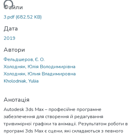
ться...
Файли
3.pdf
(682.52 KB)
Дата
2019
Автори
Фельдшеров, Є. О.
Холодняк, Юлія Володимирівна
Холодняк, Юлия Владимировна
Kholodniak, Yuliia
Анотація
Autodesk 3ds Max – професійне програмне
забезпечення для створення й редагування
тривимірної графіки та анімації. Результатом роботи в
програмі 3ds Max є сцени, які складаються з певного