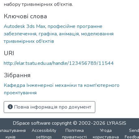
набору тривимірних об'єктів.
Ключові слова
Autodesk 3ds Max
,
професійне програмне
забезпечення
,
графіка
,
анімація
,
моделювання
тривимірних об'єктів
URI
http://elar.tsatu.edu.ua/handle/123456789/11544
Зібрання
Кафедра Інженерної механіки та комп'ютерного
проектування
Повна інформація про документ
DSpace software
copyright © 2002-2026
LYRASIS
алаштування
Accessibility
Політика
Угода
Sen
куків
settings
приватності
користувача
Feedba