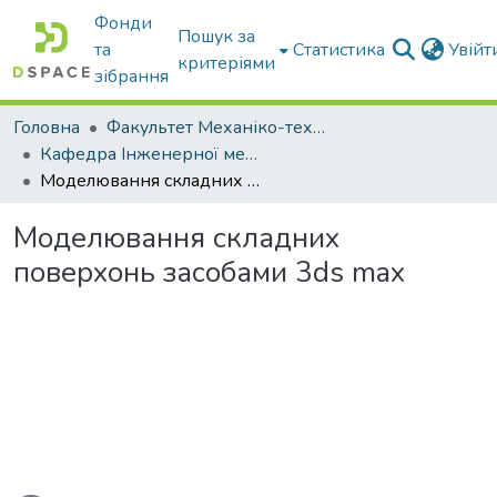
Фонди
Пошук за
та
Статистика
Увій
критеріями
зібрання
Головна
Факультет Механіко-технологічний
Кафедра Інженерної механіки та комп'ютерного проектування
Моделювання складних поверхонь засобами 3ds max
Моделювання складних
поверхонь засобами 3ds max