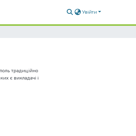
Увійти
ополь традиційно
их є викладачі і