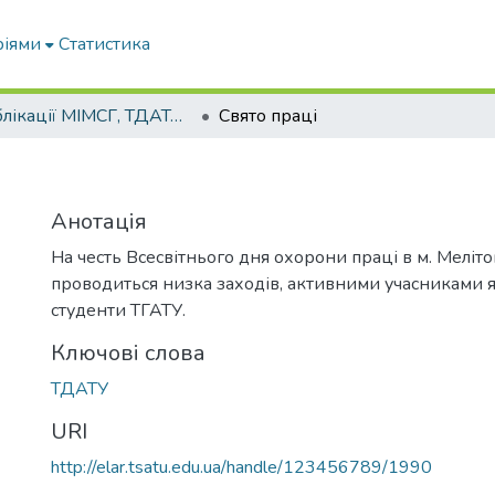
ріями
Статистика
Публікації МІМСГ, ТДАТА, ТДАТУ
Свято праці
Анотація
На честь Всесвітнього дня охорони праці в м. Меліт
проводиться низка заходів, активними учасниками як
студенти ТГАТУ.
Ключові слова
ТДАТУ
URI
http://elar.tsatu.edu.ua/handle/123456789/1990