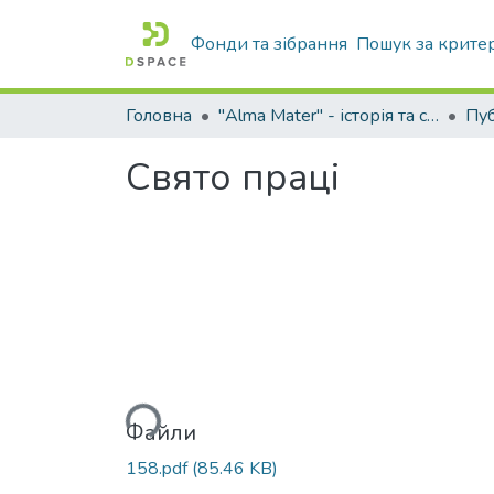
Фонди та зібрання
Пошук за крите
Головна
"Alma Mater" - історія та сьогодення Університету
Свято праці
Вантажиться...
Файли
158.pdf
(85.46 KB)