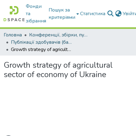
Фонди
Пошук за
та
Статистика
Увій
критеріями
зібрання
Головна
Конференції, збірки, публікації молодих вчених і здобувачів : магістрів, бакалаврів, аспірантів.
Публікації здобувачів (бакалаврів. магістрів, аспірантів)
Growth strategy of agricultural sector of economy of Ukraine
Growth strategy of agricultural
sector of economy of Ukraine