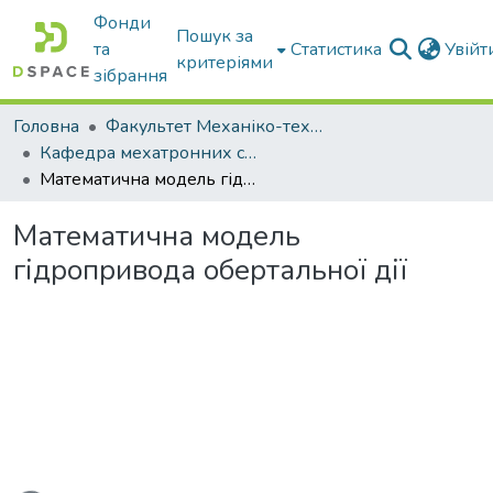
Фонди
Пошук за
та
Статистика
Увій
критеріями
зібрання
Головна
Факультет Механіко-технологічний
Кафедра мехатронних систем тракторів та сільскогосподарських машин
Математична модель гідропривода обертальної дії
Математична модель
гідропривода обертальної дії