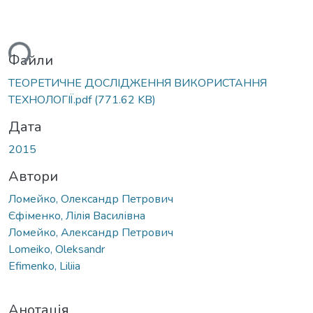
ься...
Файли
ТЕОРЕТИЧНЕ ДОСЛІДЖЕННЯ ВИКОРИСТАННЯ
ТЕХНОЛОГІЇ.pdf
(771.62 KB)
Дата
2015
Автори
Ломейко, Олександр Петрович
Єфіменко, Лілія Василівна
Ломейко, Александр Петрович
Lomeiko, Oleksandr
Efimenko, Liliia
Анотація