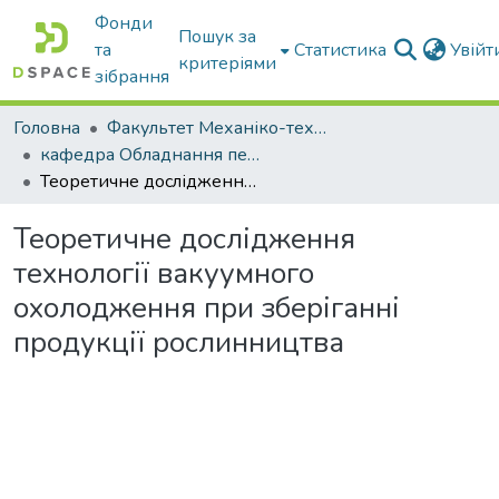
Фонди
Пошук за
та
Статистика
Увій
критеріями
зібрання
Головна
Факультет Механіко-технологічний
кафедра Обладнання переробних і харчових виробництв ім. професора Ф.Ю. Ялпачика
Теоретичне дослідження технології вакуумного охолодження при зберіганні продукції рослинництва
Теоретичне дослідження
технології вакуумного
охолодження при зберіганні
продукції рослинництва