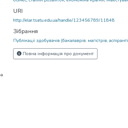
бізнес
,
сталий розвиток
,
економіка країни
,
інвестува
URI
http://elar.tsatu.edu.ua/handle/123456789/11848
Зібрання
Публікації здобувачів (бакалаврів. магістрів, аспіранті
Повна інформація про документ
ра