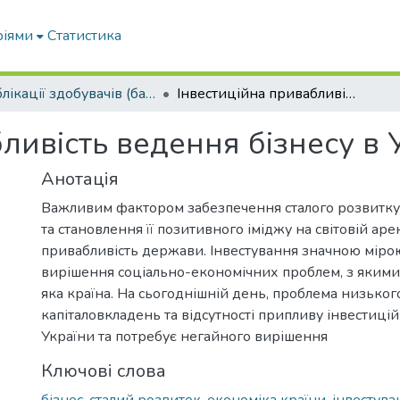
ріями
Статистика
Публікації здобувачів (бакалаврів. магістрів, аспірантів)
Інвестиційна привабливість ведення бізнесу в Україні
ливість ведення бізнесу в У
Анотація
Важливим фактором забезпечення сталого розвитку
та становлення її позитивного іміджу на світовій аре
привабливість держави. Інвестування значною міро
вирішення соціально-економічних проблем, з якими 
яка країна. На сьогоднішній день, проблема низьког
капіталовкладень та відсутності припливу інвестицій
України та потребує негайного вирішення
Ключові слова