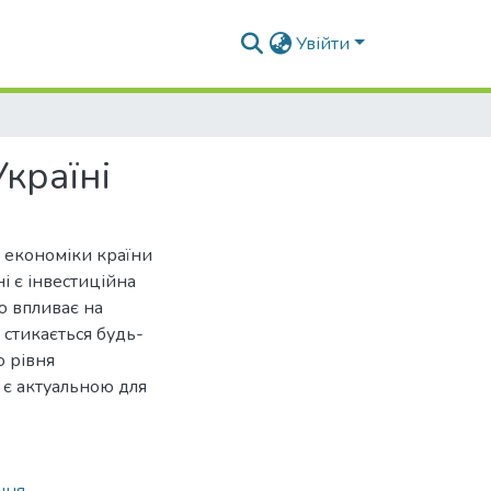
Увійти
країні
 економіки країни
ні є інвестиційна
ю впливає на
стикається будь-
о рівня
 є актуальною для