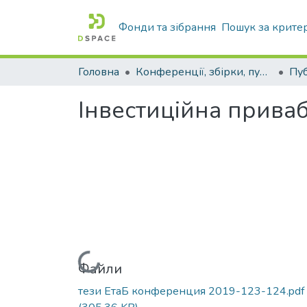
Фонди та зібрання
Пошук за крите
Головна
Конференції, збірки, публікації молодих вчених і здобувачів : магістрів, бакалаврів, аспірантів.
Інвестиційна приваб
Вантажиться...
Файли
тези ЕтаБ конференция 2019-123-124.pdf