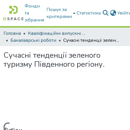
Фонди
Пошук за
та
Статистика
Увій
критеріями
зібрання
Головна
Кваліфікаційні випускні роботи бакалаврів і магістрів
Бакалаврські роботи
Сучасні тенденції зеленого туризму Південного регіону.
Сучасні тенденції зеленого
туризму Південного регіону.