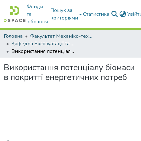
Фонди
Пошук за
та
Статистика
Увій
критеріями
зібрання
Головна
Факультет Механіко-технологічний
Кафедра Експлуатації та технічного сервісу машин
Використання потенціалу біомаси в покритті енергетичних потреб
Використання потенціалу біомаси
в покритті енергетичних потреб