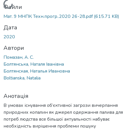
Вантажиться...
Файли
Мат. 9 МНПК Техн.прогр..2020 26-28.pdf
(615.71 KB)
Дата
2020
Автори
Помазан, А. С.
Болтянська, Наталя Іванівна
Болтянская, Наталья Ивановна
Boltianska, Natalia
Анотація
В умовах існування об’єктивної загрози вичерпання
природних копалин як джерел одержання палива для
потреб людства все більшої актуальності набуває
необхідність вирішення проблеми пошуку