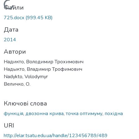
Вантажиться...
Файли
725.docx
(999.45 KB)
Дата
2014
Автори
Надикто, Володимир Трохимович
Надыкто, Владимир Трофимович
Nadykto, Volodymyr
Величко, О.
Ключові слова
функція
,
двозонна крива
,
точка оптимуму
,
похідна
URI
http://elar.tsatu.edu.ua/handle/123456789/489