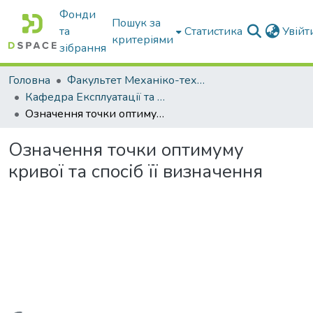
Фонди
Пошук за
та
Статистика
Увій
критеріями
зібрання
Головна
Факультет Механіко-технологічний
Кафедра Експлуатації та технічного сервісу машин
Означення точки оптимуму кривої та спосіб її визначення
Означення точки оптимуму
кривої та спосіб її визначення