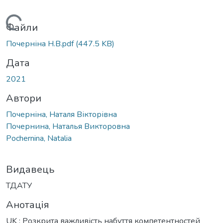
Вантажиться...
Файли
Почерніна Н.В.pdf
(447.5 KB)
Дата
2021
Автори
Почерніна, Наталя Вікторівна
Почернина, Наталья Викторовна
Pochernina, Natalia
Видавець
ТДАТУ
Анотація
UK : Розкрита важливість набуття компетентностей