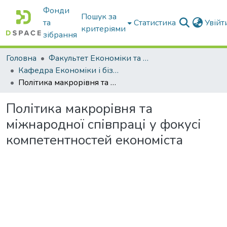
Фонди
Пошук за
та
Статистика
Увій
критеріями
зібрання
Головна
Факультет Економіки та бізнесу
Кафедра Економіки і бізнесу
Політика макрорівня та міжнародної співпраці у фокусі компетентностей економіста
Політика макрорівня та
міжнародної співпраці у фокусі
компетентностей економіста