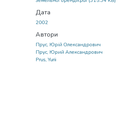
земельної оренди.pdf
(315.34 KB)
Дата
2002
Автори
Прус, Юрій Олександрович
Прус, Юрий Александрович
Prus, Yurii