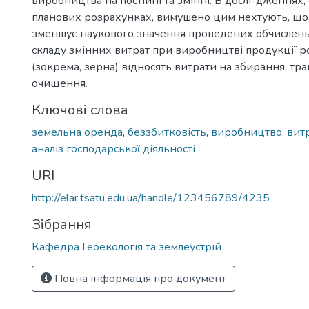
виробництва на постійні та змінні. В дослі-дженнях,
планових розрахунках, вимушено цим нехтують, що, 
зменшує наукового значення проведених обчислень
складу змінних витрат при виробництві продукції 
(зокрема, зерна) відносять витрати на збирання, тр
очищення.
Ключові слова
земельна оренда
,
беззбитковість
,
виробництво
,
вит
аналіз господарської діяльності
URI
http://elar.tsatu.edu.ua/handle/123456789/4235
Зібрання
Кафедра Геоекологія та землеустрій
Повна інформація про документ