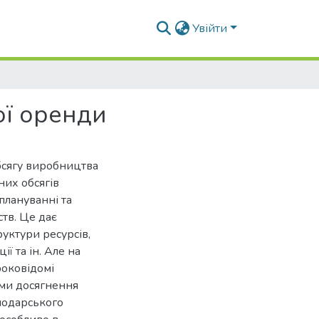
Увійти
ої оренди
бсягу виробництва
них обсягів
плануванні та
ств. Це дає
руктури ресурсів,
ї та ін. Але на
роковідомі
ами досягнення
подарського