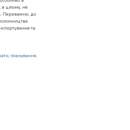
 особливо в
в цілому, не
. Переважно, до
рослинництва
анспортування та
рати
,
планування
,