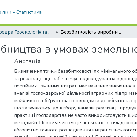
ріями
Статистика
Кафедра Геоекологія та землеустрій
Беззбитковість виробництва в умовах земельної оренди
обництва в умовах земельн
Анотація
Визначення точки беззбитковості як мінімального о
та реалізації, що забезпечує відшкодування відповід
постійних і змінних витрат, має важливе значення в 
аналізі госпо-дарської діяльності аграрних підприєм
можливість обґрунтовано підходити до обсягів та ст
що залучаються, до вибору каналів реалізації продукці
практиці господарства не часто використовують ши
методики. Певним чином це пов’язане зі складнощ
абсолютно точного розподілення витрат сільськогос