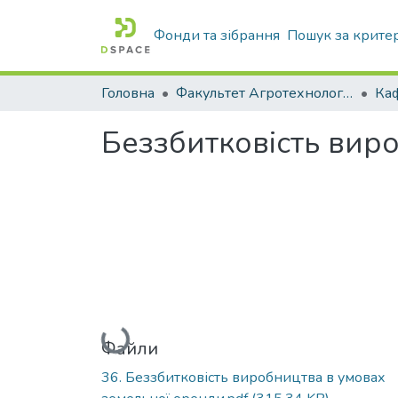
Фонди та зібрання
Пошук за крите
Головна
Факультет Агротехнологій та екології
Беззбитковість вир
Вантажиться...
Файли
36. Беззбитковість виробництва в умовах