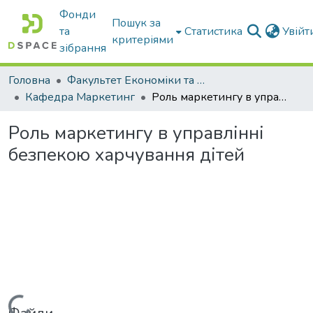
Фонди
Пошук за
та
Статистика
Увій
критеріями
зібрання
Головна
Факультет Економіки та бізнесу
Кафедра Маркетинг
Роль маркетингу в управлінні безпекою харчування дітей
Роль маркетингу в управлінні
безпекою харчування дітей