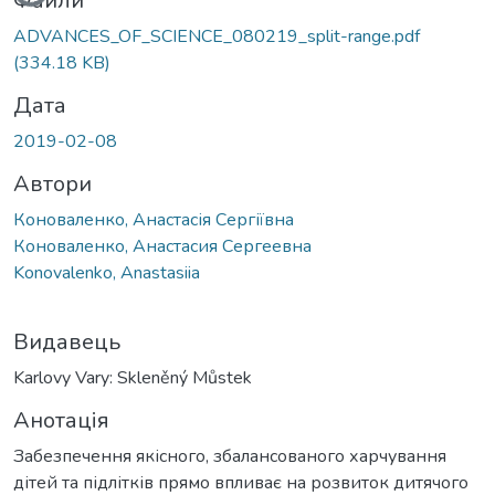
Вантажиться...
Файли
ADVANCES_OF_SCIENCE_080219_split-range.pdf
(334.18 KB)
Дата
2019-02-08
Автори
Коноваленко, Анастасія Сергіївна
Коноваленко, Анастасия Сергеевна
Konovalenko, Anastasiia
Видавець
Karlovy Vary: Skleněný Můstek
Анотація
Забезпечення якісного, збалансованого харчування
дітей та підлітків прямо впливає на розвиток дитячого