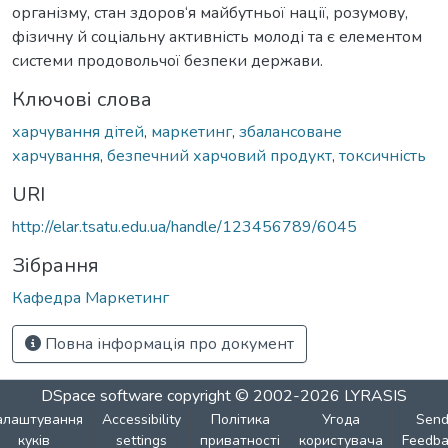
організму, стан здоров‘я майбутньої нації, розумову,
фізичну й соціальну активність молоді та є елементом
системи продовольчої безпеки держави.
Ключові слова
харчування дітей
,
маркетинг
,
збалансоване
харчування
,
безпечний харчовий продукт
,
токсичність
URI
http://elar.tsatu.edu.ua/handle/123456789/6045
Зібрання
Кафедра Маркетинг
Повна інформація про документ
DSpace software
copyright © 2002-2026
LYRASIS
алаштування
Accessibility
Політика
Угода
Sen
куків
settings
приватності
користувача
Feedba